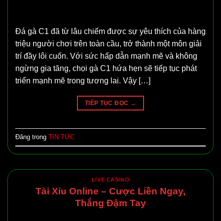
Đá gà C1 đã từ lâu chiếm được sự yêu thích của hàng
triệu người chơi trên toàn cầu, trở thành một môn giải
trí đầy lôi cuốn. Với sức hấp dẫn mạnh mẽ và không
ngừng gia tăng, chọi gà C1 hứa hẹn sẽ tiếp tục phát
triển mạnh mẽ trong tương lai. Vậy […]
TIẾP TỤC ĐỌC
→
Đăng trong
TIN TỨC
LIVE CASINO
Tài Xỉu Online – Cược Liền Ngay,
Thắng Đậm Tay