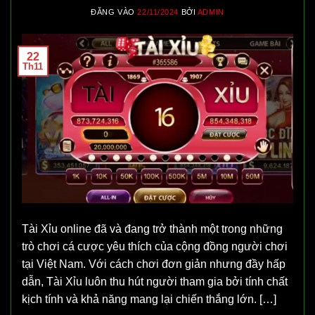
ĐĂNG VÀO
22/11/2024
BỞI
ADMIN
22
Th11
Tài Xỉu online đã và đang trở thành một trong những
trò chơi cá cược yêu thích của cộng đồng người chơi
tại Việt Nam. Với cách chơi đơn giản nhưng đầy hấp
dẫn, Tài Xỉu luôn thu hút người tham gia bởi tính chất
kịch tính và khả năng mang lại chiến thắng lớn. […]