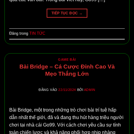
TIẾP TỤC ĐỌC
→
Đăng trong
TIN TỨC
GAME BÀI
Bài Bridge – Cá Cược Đỉnh Cao Và
Mẹo Thắng Lớn
ĐĂNG VÀO
22/11/2024
BỞI
ADMIN
Bài Bridge, một trong những trò chơi bài trí tuệ hấp
dẫn nhất thế giới, đã và đang thu hút hàng triệu người
chơi tại nhà cái Go99. Với cách chơi yêu cầu sự tính
toán chiến lược và khả năng phối hợp nhịp nhàng