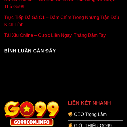
Thủ Go99
Trực Tiếp Đá Gà C1 – Đắm Chìm Trong Những Trận Đấu
Kịch Tính
Tài Xỉu Online – Cược Liền Ngay, Thắng Đậm Tay
BÌNH LUẬN GẦN ĐÂY
LIÊN KẾT NHANH
CEO Trọng Lâm
GIỚI THIỆU GO99